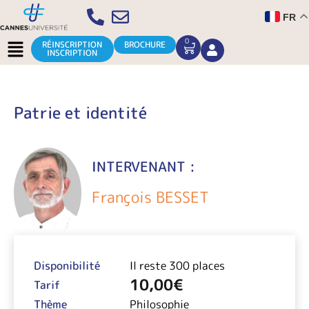
Aller
FR
au
contenu
Menu
0
CART
RÉINSCRIPTION
BROCHURE
INSCRIPTION
Patrie et identité
INTERVENANT :
François BESSET
Disponibilité
Il reste 300 places
10,00
€
Tarif
Thème
Philosophie