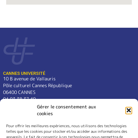
CANNES UNIVERSITÉ
10 B avenue de Vallauris
Pôle culturel Cannes République
06400 CANNES
04 93 38 37 49
contact@cannes-universite.fr
Gérer le consentement aux
cookies
Pour offrir les meilleures expériences, nous utilisons des technologies
COURS
telles que les cookies pour stocker et/ou accéder aux informations des
LANGUES
appareils. Le fait de consentir à ces technologies nous permettra de