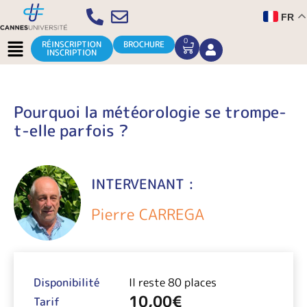
Aller
FR
au
contenu
Menu
0
CART
RÉINSCRIPTION
BROCHURE
INSCRIPTION
Pourquoi la météorologie se trompe-
t-elle parfois ?
INTERVENANT :
Pierre CARREGA
Disponibilité
Il reste 80 places
10,00
€
Tarif