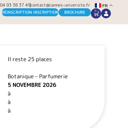
04 93 38 37 49
contact@cannes-universite.fr
FR
0
CART
RÉINSCRIPTION INSCRIPTION
BROCHURE
Il reste 25 places
Botanique – Parfumerie
5 NOVEMBRE 2026
à
à
à