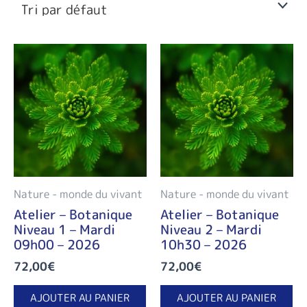
Nature - monde du vivant
Nature - monde du vivant
Atelier – Botanique
Atelier – Botanique
Niveau 1 – Mardi
Niveau 2 – Mardi
09h00 – 2026
10h30 – 2026
72,00
€
72,00
€
AJOUTER AU PANIER
AJOUTER AU PANIER