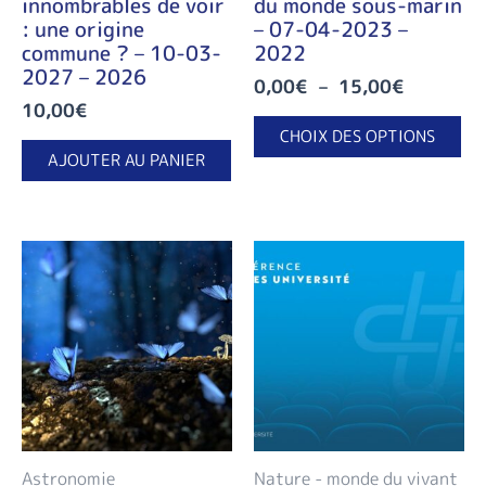
innombrables de voir
du monde sous-marin
du
: une origine
– 07-04-2023 –
pr
commune ? – 10-03-
2022
2027 – 2026
0,00
€
–
15,00
€
10,00
€
CHOIX DES OPTIONS
AJOUTER AU PANIER
Astronomie
Nature - monde du vivant