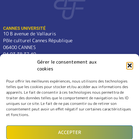
CANNES UNIVERSITÉ
10 B avenue de Vallauris
Pôle culturel Cannes République
06400 CANNES
04 93 38 37 49
contact@cannes-universite.fr
Gérer le consentement aux
cookies
Pour offrir les meilleures expériences, nous utilisons des technologies
COURS
telles que les cookies pour stocker et/ou accéder aux informations des
LANGUES
appareils. Le fait de consentir à ces technologies nous permettra de
CONFÉRENCES
traiter des données telles que le comportement de navigation ou les ID
SORTIES
uniques sur ce site. Le fait de ne pas consentir ou de retirer son
consentement peut avoir un effet négatif sur certaines caractéristiques
L’ASSOCIATION
et fonctions.
RÈGLEMENT INTÉRIEUR
MENTIONS LÉGALES
ACCEPTER