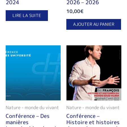
2024
2026 – 2026
10,00
€
LIRE LA SUITE
AJOUTER AU PANIER
Ce
Plage
pr
de
a
prix :
pl
0,00€
va
à
Le
15,00€
op
pe
êt
ch
Nature - monde du vivant
Nature - monde du vivant
su
Conférence – Des
Conférence –
la
manières
Histoire et histoires
pa