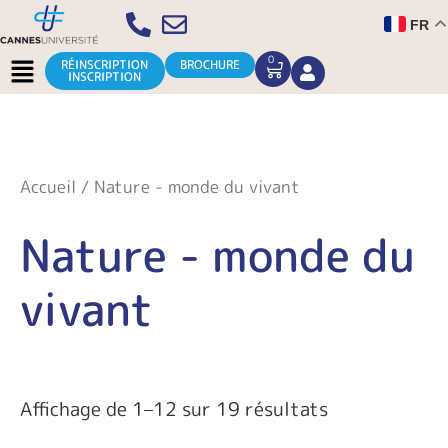
Aller
FR
au
contenu
Menu
0
CART
RÉINSCRIPTION
BROCHURE
INSCRIPTION
Accueil
/ Nature - monde du vivant
Nature - monde du
vivant
Affichage de 1–12 sur 19 résultats