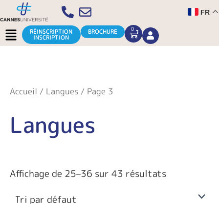
Aller
FR
au
contenu
Menu
0
CART
RÉINSCRIPTION
BROCHURE
INSCRIPTION
Accueil
/
Langues
/ Page 3
Langues
Affichage de 25–36 sur 43 résultats