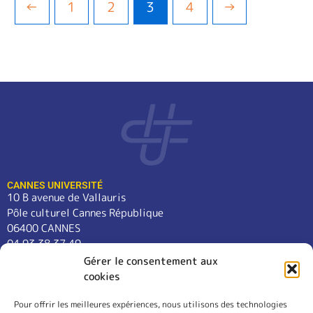
←
1
2
3
4
→
CANNES UNIVERSITÉ
10 B avenue de Vallauris
Pôle culturel Cannes République
06400 CANNES
04 93 38 37 49
contact@cannes-universite.fr
Gérer le consentement aux
cookies
Pour offrir les meilleures expériences, nous utilisons des technologies
COURS