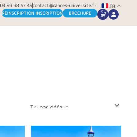
04 93 38 37 49
contact@cannes-universite.fr
FR
0
CART
RÉINSCRIPTION INSCRIPTION
BROCHURE