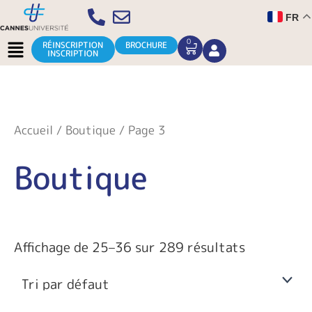
Aller
FR
au
contenu
Menu
0
CART
RÉINSCRIPTION
BROCHURE
INSCRIPTION
Accueil
/
Boutique
/ Page 3
Boutique
Affichage de 25–36 sur 289 résultats