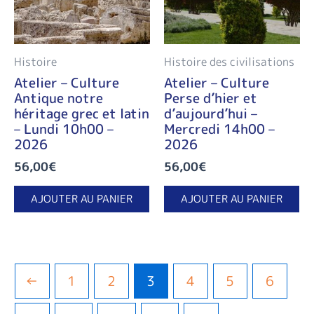
Histoire
Histoire des civilisations
Atelier – Culture
Atelier – Culture
Antique notre
Perse d’hier et
héritage grec et latin
d’aujourd’hui –
– Lundi 10h00 –
Mercredi 14h00 –
2026
2026
56,00
€
56,00
€
AJOUTER AU PANIER
AJOUTER AU PANIER
←
1
2
3
4
5
6