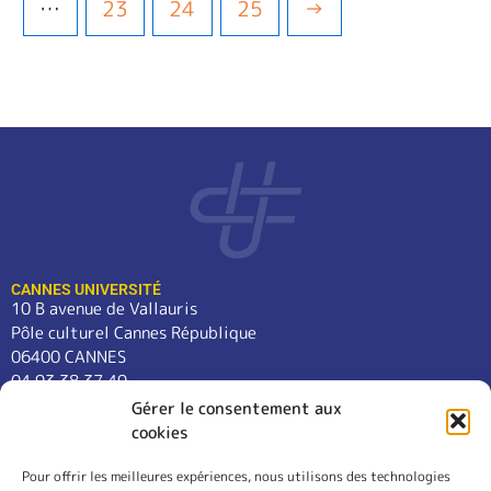
…
23
24
25
→
CANNES UNIVERSITÉ
10 B avenue de Vallauris
Pôle culturel Cannes République
06400 CANNES
04 93 38 37 49
contact@cannes-universite.fr
Gérer le consentement aux
cookies
Pour offrir les meilleures expériences, nous utilisons des technologies
COURS